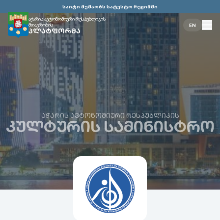
საიტი მუშაობს სატესტო რეჟიმში
აჭარის ავტონომიური რესპუბლიკის
მთავრობის
EN
ᲞᲚᲐᲢᲤᲝᲠᲛᲐ
ᲐᲭᲐᲠᲘᲡ ᲐᲕᲢᲝᲜᲝᲛᲘᲣᲠᲘ ᲠᲔᲡᲞᲣᲑᲚᲘᲙᲘᲡ
ᲙᲣᲚᲢᲣᲠᲘᲡ ᲡᲐᲛᲘᲜᲘᲡᲢᲠᲝ