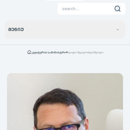
ᲛᲔᲜᲘᲣ
კულტურის სამინისტრო
ლადო მგალობლიშვილი