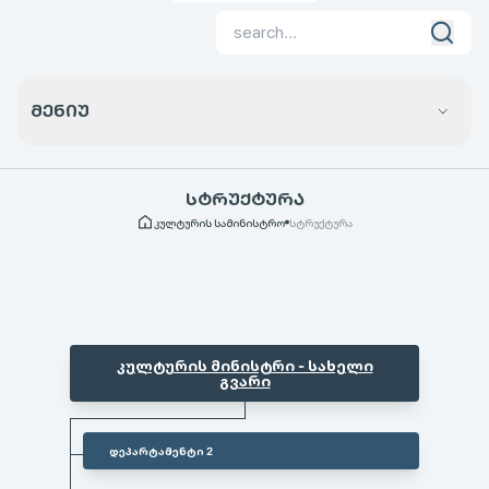
ᲛᲔᲜᲘᲣ
ᲡᲢᲠᲣᲥᲢᲣᲠᲐ
კულტურის სამინისტრო
სტრუქტურა
კულტურის მინისტრი - სახელი
გვარი
დეპარტამენტი 2