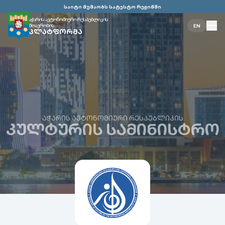
საიტი მუშაობს სატესტო რეჟიმში
აჭარის ავტონომიური რესპუბლიკის
მთავრობის
EN
ᲞᲚᲐᲢᲤᲝᲠᲛᲐ
ᲐᲭᲐᲠᲘᲡ ᲐᲕᲢᲝᲜᲝᲛᲘᲣᲠᲘ ᲠᲔᲡᲞᲣᲑᲚᲘᲙᲘᲡ
ᲙᲣᲚᲢᲣᲠᲘᲡ ᲡᲐᲛᲘᲜᲘᲡᲢᲠᲝ