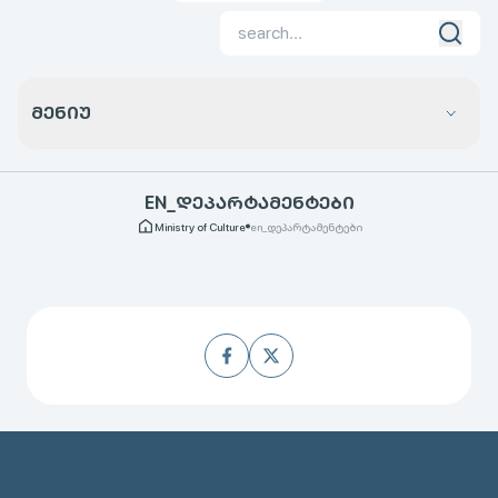
ᲛᲔᲜᲘᲣ
EN_ᲓᲔᲞᲐᲠᲢᲐᲛᲔᲜᲢᲔᲑᲘ
Ministry of Culture
en_დეპარტამენტები